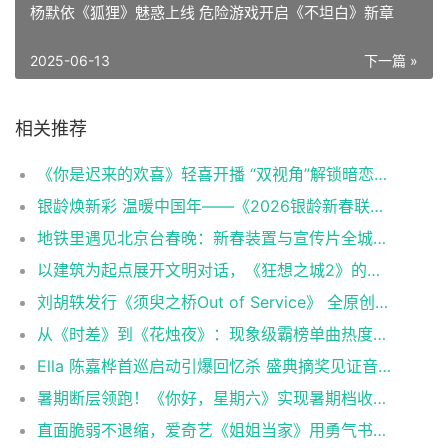
杨默依《狐狸》魅惑上线 危险游戏开启《不坦白》新章
2025-06-13
下一篇 »
相关推荐
《你是迟来的欢喜》轻喜开播 “双视角”解锁暗恋心事上演春日纯暧
银龄焕新彩 温暖中国年——《2026银龄新春联欢会》聚焦有爱有梦老龄群像
地铁里遇见北京台春晚：新春装置与宣传片全城上线
以建筑为起点展开文明对话，《狂想之城2》的四重叩问与三维跃升
刘胡轶发行《须臾之桥Out of Service》 全原创钢琴演奏展现音乐才华
从《时差》到《花烛夜》：现象级霸榜单曲热度不断，巡演加场持续升温
Ella 陈嘉桦首巡启动引爆回忆杀 盛典摘奖见证音乐影响力与舞台魅力
暑期断层领跑！《你好，星期六》实现暑期档收视13连冠
直面脆弱不退缩，爱奇艺《姐姐当家》用勇气书写中女“当家”哲学，让“不再害怕”照见生活力量