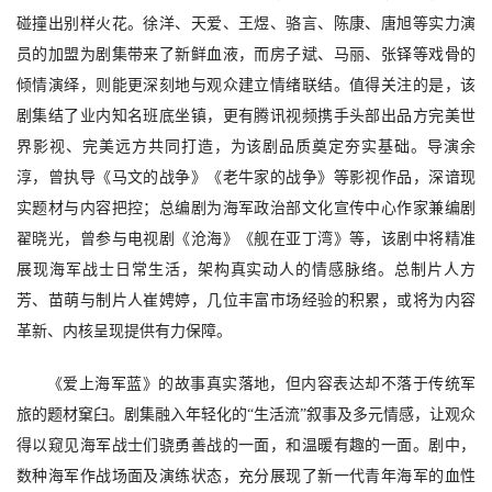
碰撞出别样火花。徐洋、天爱、王煜、骆言、陈康、唐旭等实力演
员的加盟为剧集带来了新鲜血液，而房子斌、马丽、张铎等戏骨的
倾情演绎，则能更深刻地与观众建立情绪联结。值得关注的是，该
剧集结了业内知名班底坐镇，更有腾讯视频携手头部出品方完美世
界影视、完美远方共同打造，为该剧品质奠定夯实基础。导演余
淳，曾执导《马文的战争》《老牛家的战争》等影视作品，深谙现
实题材与内容把控；总编剧为海军政治部文化宣传中心作家兼编剧
翟晓光，曾参与电视剧《沧海》《舰在亚丁湾》等，该剧中将精准
展现海军战士日常生活，架构真实动人的情感脉络。总制片人方
芳、苗萌与制片人崔娉婷，几位丰富市场经验的积累，或将为内容
革新、内核呈现提供有力保障。
《爱上海军蓝》的故事真实落地，但内容表达却不落于传统军
旅的题材窠臼。剧集融入年轻化的
“生活流”叙事及多元情感，让观众
得以窥见海军战士们骁勇善战的一面，和温暖有趣的一面。剧中，
数种海军作战场面及演练状态，充分展现了新一代青年海军的血性