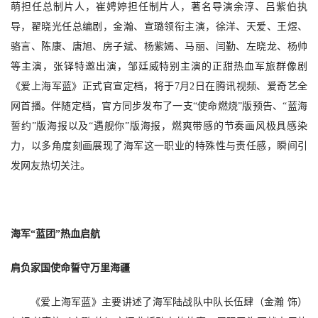
萌担任总制片人，崔娉婷担任制片人，著名导演余淳、吕紫伯执
导，翟晓光任总编剧，金瀚、宣璐领衔主演，徐洋、天爱、王煜、
骆言、陈康、唐旭、房子斌、杨紫嫣、马丽、闫勤、左晓龙、杨帅
等主演，张铎特邀出演，邹廷威特别主演的正甜热血军旅群像剧
《爱上海军蓝》正式官宣定档，将于
7
月
2日
在腾讯视频、爱奇艺全
网首播。伴随定档，官方同步发布了一支
“使命燃烧”版预告、“蓝海
誓约”版海报以及“遇舰你”版海报，燃爽带感的节奏画风极具感染
力，以多角度刻画展现了海军这一职业的特殊性与责任感，瞬间引
发网友热切关注。
海军
“蓝团”热血启航
肩负家国使命誓守万里海疆
《爱上海军蓝》主要讲述了海军陆战队中队长伍肆（金瀚
饰）