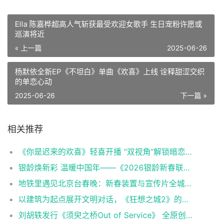
Ella 陈嘉桦超高人气斩获最受欢迎女歌手 生日宠粉许愿或
巡演将近
« 上一篇
2025-06-26
杨默依全新EP《不坦白》单曲《欢喜》上线 诠释甜涩交织
的单恋心动
2025-06-26
下一篇 »
相关推荐
《你是迟来的欢喜》轻喜开播 “双视角”解锁暗恋心事上演春日纯暧
银龄焕新彩 温暖中国年——《2026银龄新春联欢会》聚焦有爱有梦老龄群像
地铁里遇见北京台春晚：新春装置与宣传片全城上线
以建筑为起点展开文明对话，《狂想之城2》的四重叩问与三维跃升
刘胡轶发行《须臾之桥Out of Service》 全原创钢琴演奏展现音乐才华