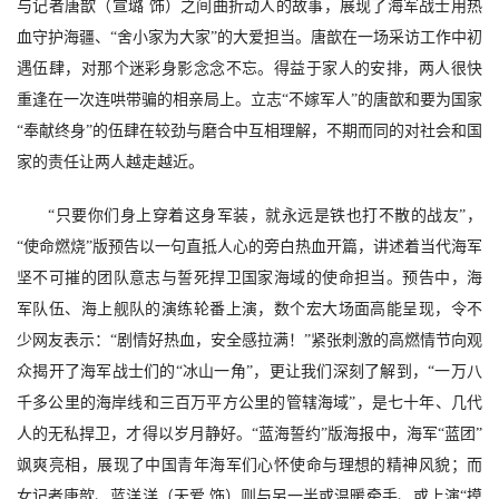
与记者唐歆（宣璐
饰）之间曲折动人的故事，展现了海军战士用热
血守护海疆、
“舍小家为大家”的大爱担当。唐歆在一场采访工作中初
遇伍肆，对那个迷彩身影念念不忘。得益于家人的安排，两人很快
重逢在一次连哄带骗的相亲局上。立志“不嫁军人”的唐歆和要为国家
“奉献终身”的伍肆在较劲与磨合中互相理解，不期而同的对社会和国
家的责任让两人越走越近。
“只要你们身上穿着这身军装，就永远是铁也打不散的战友”，
“使命燃烧”版预告以一句直抵人心的旁白热血开篇，讲述着当代海军
坚不可摧的团队意志与誓死捍卫国家海域的使命担当。预告中，海
军队伍、海上舰队的演练轮番上演，数个宏大场面高能呈现，令不
少网友表示：“剧情好热血，安全感拉满！”紧张刺激的高燃情节向观
众揭开了海军战士们的“冰山一角”，更让我们深刻了解到，“一万八
千多公里的海岸线和三百万平方公里的管辖海域”，是七十年、几代
人的无私捍卫，才得以岁月静好。“蓝海誓约”版海报中，海军“蓝团”
飒爽亮相，展现了中国青年海军们心怀使命与理想的精神风貌；而
女记者唐歆、蓝洋洋（天爱 饰）则与另一半或温暖牵手、或上演“摸