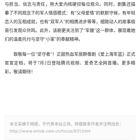
与担当、信念与责任，用大爱内核硬控每位观众。同时，剧集还描
摹了不同观念下的军人情感模式：有“父母爱情”的默默守候，有年轻
恋人的互相成就，也有“双军人”的相携进步等等，细致动人的故事极
易引发观众共鸣。此外，该剧更关注到了“军嫂”这一群体，展现着她
们的温柔托付与坚守“小家”的奉献精神。
致敬每一位
“坚守者”！正甜热血军旅群像剧《爱上海军蓝》正式
官宣定档，将于
7
月
2日
登陆腾讯视频、爱奇艺全网首播。更多精
彩，敬请期待！
本文采摘于网络，不代表本站立场，转载联系作者并注明出处：
http://www.entok.com.cn/focus/631.html