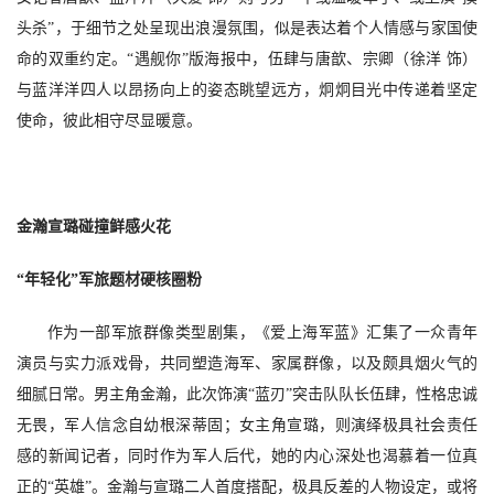
头杀”，于细节之处呈现出浪漫氛围，似是表达着个人情感与家国使
命的双重约定。“遇舰你”版海报中，伍肆与唐歆、宗卿（徐洋 饰）
与蓝洋洋四人以昂扬向上的姿态眺望远方，炯炯目光中传递着坚定
使命，彼此相守尽显暖意。
金瀚宣璐碰撞鲜感火花
“年轻化”军旅题材硬核圈粉
作为一部军旅群像类型剧集，《爱上海军蓝》汇集了一众青年
演员与实力派戏骨，共同塑造海军、家属群像，以及颇具烟火气的
细腻日常。男主角金瀚，此次饰演
“蓝刃”突击队队长伍肆，性格忠诚
无畏，军人信念自幼根深蒂固；女主角宣璐，则演绎极具社会责任
感的新闻记者，同时作为军人后代，她的内心深处也渴慕着一位真
正的“英雄”。金瀚与宣璐二人首度搭配，极具反差的人物设定，或将