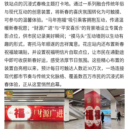
铁站点的沉浸式春晚主题打卡地。通过一系列融合传统年俗
与现代互动的创意装置，将新春的喜庆氛围转化为可触摸、
可参与的温馨体验。“马年抱福”吸引乘客拥抱互动，传递温
暖新春祝愿；“财源广进”与“平安喜乐”的背景墙设立专属合
影点位，供市民记录美好瞬间；“摸马头”互动墙则以生动有
趣的形式，寄托马年顺遂的吉祥寓意。花庄站内还布置新春
祝福玻璃贴，并设置祝福明信片自取点位，让市民在通勤途
中即可收获新春好运，感受浓厚节日氛围。这些精心布置的
装置自亮相以来，预计每日可触达人数近30万次，一场连接
现代都市节奏与传统文化脉络、覆盖数百万市民的沉浸式新
春体验，正从这里悄然启幕。