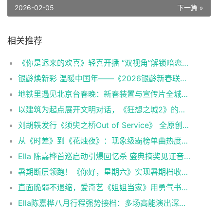
2026-02-05
下一篇 »
相关推荐
《你是迟来的欢喜》轻喜开播 “双视角”解锁暗恋心事上演春日纯暧
银龄焕新彩 温暖中国年——《2026银龄新春联欢会》聚焦有爱有梦老龄群像
地铁里遇见北京台春晚：新春装置与宣传片全城上线
以建筑为起点展开文明对话，《狂想之城2》的四重叩问与三维跃升
刘胡轶发行《须臾之桥Out of Service》 全原创钢琴演奏展现音乐才华
从《时差》到《花烛夜》：现象级霸榜单曲热度不断，巡演加场持续升温
Ella 陈嘉桦首巡启动引爆回忆杀 盛典摘奖见证音乐影响力与舞台魅力
暑期断层领跑！《你好，星期六》实现暑期档收视13连冠
直面脆弱不退缩，爱奇艺《姐姐当家》用勇气书写中女“当家”哲学，让“不再害怕”照见生活力量
Ella陈嘉桦八月行程强势接档：多场高能演出深度宠粉，炽热舞台引爆全网期待