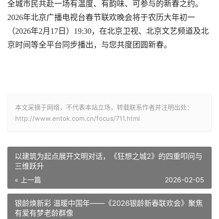
全城市民共赴一场有温度、有韵味、可参与的新春之约。
2026年北京广播电视台春节联欢晚会将于农历大年初一
（2026年2月17日）19:30，在北京卫视、北京文艺频道及北
京时间等全平台同步播出，与您共度团圆新春。
本文采摘于网络，不代表本站立场，转载联系作者并注明出处：
http://www.entok.com.cn/focus/711.html
以建筑为起点展开文明对话，《狂想之城2》的四重叩问与
三维跃升
« 上一篇
2026-02-05
银龄焕新彩 温暖中国年——《2026银龄新春联欢会》聚焦
有爱有梦老龄群像