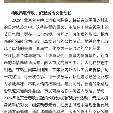
地铁串联年味，织就城市文化动线
2026年北京台春晚以地铁为脉络，将新春氛围融入城市
的日常轨迹之中。这些装置的意义，不仅在于营造视觉上的
节日氛围，更在于以可触摸、可互动、可传播的形式，把春
晚的祝福转化为市民可真实参与的公共仪式。地铁也由此超
越了单纯的交通工具属性，化身为一条流动的文化纽带——
它连接着个体与城市、传统与现代、屏幕内与屏幕外，让春
晚的温情随轨道延伸，融入市民的真实生活。人们在旅途中
相遇，在站点间奔赴团圆，在车厢内外传递笑容与祝福。每
一次驻足、每一次合影、每一次分享，都让这段通勤之路成
为承载年味、串联人情的故事线。与此同时，新春的暖意也
沿轨道交通向外蔓延。市民可乘地铁探访名人故居，参与
2026年北京台春晚发起的“我
给
大树织毛衣”活动，亲见大树
身披手织彩衣，缀满新春元素，在历史风貌中展现出当代城
市特有的温情。地铁将春晚的祝福、城市的烟火与文化的传