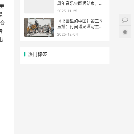
周年音乐会圆满结束，
验券
《世界 / 青年》live 解锁
2025-11-25
景
老歌新体验
《书画里的中国》第三季
合
直播：付闻博龙潭写生，
者
笔墨凝住秋日清韵
2025-12-04
出
热门标签