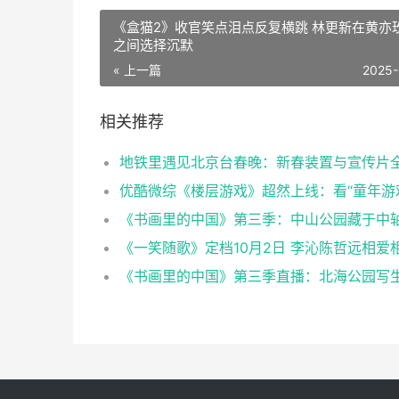
《盒猫2》收官笑点泪点反复横跳 林更新在黄亦玫楚乔
之间选择沉默
« 上一篇
2025-
相关推荐