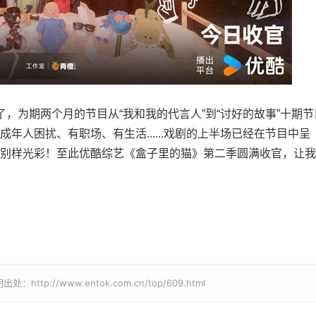
，为期两个月的节目从“我和我的代言人”到“讨好的故事”十期节
年人困扰、有职场、有生活......戏剧的上半场已经在节目中呈
别样光彩！至此优酷综艺《盒子里的猫》第二季圆满收官，让我
//www.entok.com.cn/top/609.html