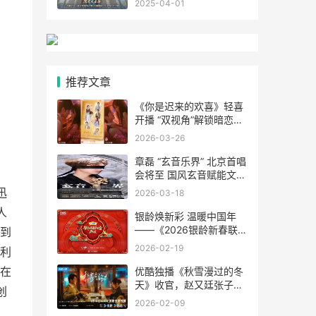
2025-04-01
推荐文章
《你是迟来的欢喜》轻喜
开播 “双视角”解锁暗恋心
事上演春日纯暧
2026-03-26
章磊 “玄音乐界” 北京首唱
会将至 国风玄音赋能文化
新表达
迅
2026-03-18
人
银龄焕新彩 温暖中国年
——《2026银龄新春联欢
到
会》聚焦有爱有梦老龄群
2026-02-19
利
像
优酷独播《秋雪漫过的冬
在
天》收官，赵又廷张子枫
创
于视觉升温中治愈你我
2026-02-09