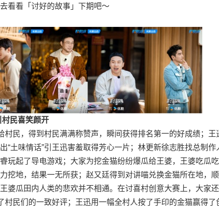
去看看「讨好的故事」下期吧～
引村民喜笑颜开
食给村民，得到村民满满称赞声，瞬间获得排名第一的好成绩；王
出“土味情话”引王迅害羞取得芳心一片；林更新徐志胜找总制作
睿玩起了导电游戏；大家为挖金猫纷纷爆瓜给王婆，王婆吃瓜吃
力挖地，结果一无所获；赵又廷得到对讲喵兑换金猫所在地，顺
王婆瓜田内人类的悲欢并不相通。在讨喜村创意大赛上，大家还
得了村民们的一致好评；王迅用一幅全村人按了手印的金猫赢得了