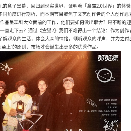
it的盒子黑幕，回归到现实世界，证明着「盒猫2.0世界」的体
不同角度进行剖析，而本期节目聚焦于文艺创作者的个人创作愿
作品呈现到大众面前的工作，他们要如何做出取舍？是不断的迎
一直走下去？通过《盒猫2》我们不难得出一个结论：作为创作
真了解观众的生活，体会大众的情绪，倾听观众的呼声，并为之付
众至上”的原则，市场才会诞生出更多的优秀作品。