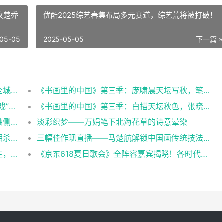
优酷2025综艺春集布局多元赛道，综艺荒将被打破！
05-05
2025-05-05
下一篇 
地铁里遇见北京台春晚：新春装置与宣传片全城上线
《书画里的中国》第三季：庞啸晨天坛写秋，笔墨绘就千年韵
优酷微综《楼层游戏》超然上线：看“童年游戏”爆改“成人局”！
《书画里的中国》第三季：白描天坛秋色，张晓瑜笔端花卉寄清秋
《书画里的中国》第三季：中山公园藏于中轴侧的古园景致，借景故宫诉春秋
淡彩织梦——万娟笔下北海花草的诗意晕染​
《一笑随歌》定档10月2日 李沁陈哲远相爱相杀上演“双强”博弈
三幅佳作现直播——马楚航解锁中国画传统技法与现场创作
《书画里的中国》第三季直播：北海公园写生，三幅画作定格园居意趣
《京东618夏日歌会》全阵容嘉宾揭晓！各时代的记忆来袭