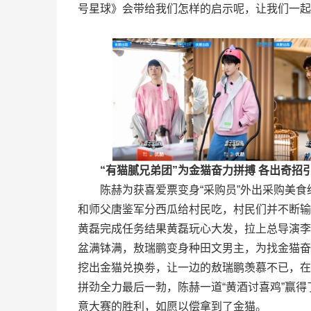
号星球》会带给我们怎样的启示呢，让我们一起
“有猫腻兄弟团”为金猫奋力拼搏 各出奇招
陈赫为获喜爱票变身“采购员”外出采购美
和师父唐鉴军分西瓜给村民吃，村民们并不断输
黄磊完成任务结果黄磊玩心大发，拉上总导演李
盆满钵满，敖瑞鹏变身种田文男主，为找金猫奋
挖出金猫兑换劵，让一边的敖瑞鹏羡慕不已，在
拼劲全力最后一勃，陈赫一道“黄酒讨喜鸡”赢
意大赛的胜利，如愿以偿拿到了金猫。