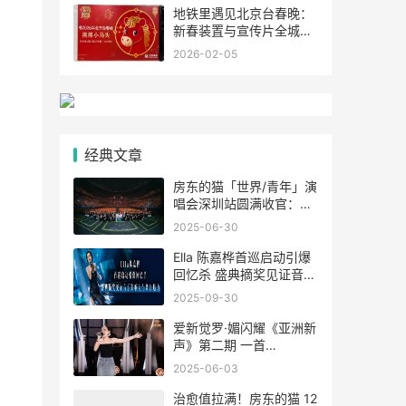
地铁里遇见北京台春晚：
新春装置与宣传片全城上
线
2026-02-05
经典文章
房东的猫「世界/青年」演
唱会深圳站圆满收官：用
音乐编织青春的星空与征
2025-06-30
程
Ella 陈嘉桦首巡启动引爆
回忆杀 盛典摘奖见证音乐
影响力与舞台魅力
2025-09-30
爱新觉罗·媚闪耀《亚洲新
声》第二期 一首
《Flowers》传递女性力
2025-06-03
量
治愈值拉满！房东的猫 12