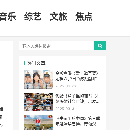
音乐
综艺
文旅
焦点
热门文章
金瀚宣璐《爱上海军蓝》
定档7月2日 “硬核蓝团”守
卫万里海疆
2025-06-26
优酷《盒子里的猫2》深
刻映射社会时钟，启发大
众寻找自我节奏
2025-03-31
播
速
《书画里的中国》第三季
走进清华艺博，带领观众
3
云端观展