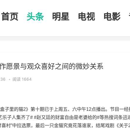
首页
头条
明星
电视
电影
创作愿景与观众喜好之间的微妙关系
:36
•
阅读 1664
盒子里的猫2》第十期已于上周五、六中午12点播出。节目一经
综艺乐子人集齐了# #赵又廷的财富自由是老婆给的#等热搜词条迅
讨喜村”中拉选票，最后一只金猫究竟花落谁家，结尾戏剧《关于2