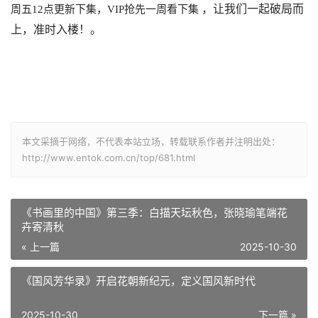
，让我们一起破局而
周五12点更新下集，VIP抢先一周看下集
上，准时入楼
！
。
本文采摘于网络，不代表本站立场，转载联系作者并注明出处：
http://www.entok.com.cn/top/681.html
《书画里的中国》第三季：白描天坛秋色，张晓瑜笔端花
卉寄清秋
« 上一篇
2025-10-30
《国风芳华录》开启花朝新纪元，定义国风新时代
2025-10-30
下一篇 »