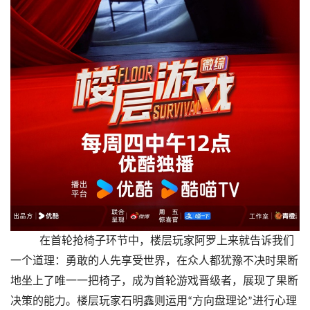
在首轮抢椅子环节中，楼层玩家阿罗上来就告诉我们
一个道理：勇敢的人先享受世界，在众人都犹豫不决时果断
地坐上了唯一一把椅子，成为首轮游戏晋级者，展现了果断
决策的能力。楼层玩家石明鑫则运用
方向盘理论
进行心理
“
”