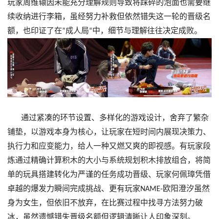
玩家周维辕因未能充分理解规则导致将踩碎的泡面也需要继
续收纳进行李箱，虽经努力补救但依然错失这一轮的晋级名
额，也印证了在
成人局
中，细节与理解往往决定成败。
”
“
通过紧凑的环节设置、多样化的游戏设计，舍弃了繁杂
铺垫，以游戏本身为核心，让玩家在短时间内展现决策力、
执行力和应变能力，给人一种又燃又爽的即视感。有玩家段
炼通过精确计算积木的大小与系统规划积木排放组合，将简
单的玩具搭建转化为严谨的任务成功晋级、玩家何佩璋凭借
卓越的爆发力瞬间完成挑战、更有玩家
欧阳澄汐虽然
NAME-
身为女生，但依旧不放弃，在比赛过程中找寻方法努力破
冰，虽然遗憾错失晋级名额但逻辑清晰让人印象深刻。