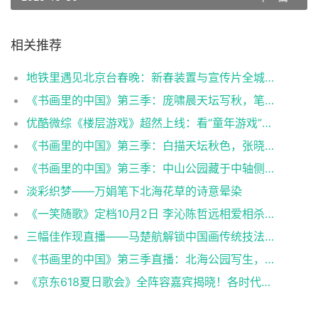
相关推荐
地铁里遇见北京台春晚：新春装置与宣传片全城上线
《书画里的中国》第三季：庞啸晨天坛写秋，笔墨绘就千年韵
优酷微综《楼层游戏》超然上线：看“童年游戏”爆改“成人局”！
《书画里的中国》第三季：白描天坛秋色，张晓瑜笔端花卉寄清秋
《书画里的中国》第三季：中山公园藏于中轴侧的古园景致，借景故宫诉春秋
淡彩织梦——万娟笔下北海花草的诗意晕染​
《一笑随歌》定档10月2日 李沁陈哲远相爱相杀上演“双强”博弈
三幅佳作现直播——马楚航解锁中国画传统技法与现场创作
《书画里的中国》第三季直播：北海公园写生，三幅画作定格园居意趣
《京东618夏日歌会》全阵容嘉宾揭晓！各时代的记忆来袭