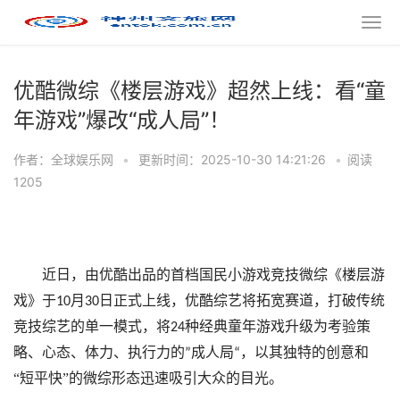
优酷微综《楼层游戏》超然上线：看“童
年游戏”爆改“成人局”！
作者：全球娱乐网
•
更新时间：2025-10-30 14:21:26
•
阅读
1205
近日，由优酷出品的首档国民小游戏竞技
微综
《楼层游
戏》于
月
日正式上线，优酷综艺将拓宽赛道，打破传统
10
30
竞技综艺的单一模式，将
种经典童年游戏升级为考验策
24
略、心态、体力、执行力的
成人局
，以其独特的创意
和
”
“
“短平快”的微综形态
迅速吸引大众的目光。