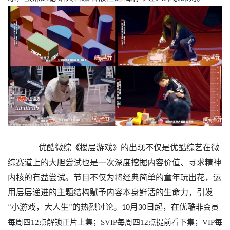
优酷
微综
《
楼层游戏》的出现
不仅
是
优酷综艺在微
综赛道上的大胆尝试也是
一次深度挖掘内容价值、寻求精神
内核的有益尝试。节目不仅为将经典简单的童年玩出花，运
用层层递进的主题结构赋予内容本身鲜活的生命力，引发
小游戏，大人生
的热烈讨论。
月
日起，
在优酷
非会员
“
”
10
30
每周四12点解锁正片上集；SVIP每周四12点提前看下集；VIP每