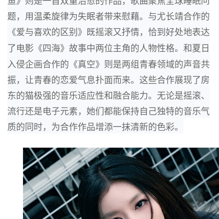
鱼》则是一首双重治愈的作品，歌曲聚焦全球睡眠问
题，用温柔旋
律为失眠者带来慰藉。与尤长靖合作的
《爱与喜欢的区别》既摇滚又抒情，恰到好处地表达
了电影《四海》故事中两位主角的人物性格。和夏日
入侵企画合作的《真空》则是两组青春
领域的声音共
振，让青春的恋爱气息扑面而来。这些合作展现了房
东的猫极强的音乐适应性
和融合能力。
无论是摇滚、
流行还是电子元素，
她们都能保持自己独特的音乐气
质的同时，
为合作作品增添一抹清新的色彩。