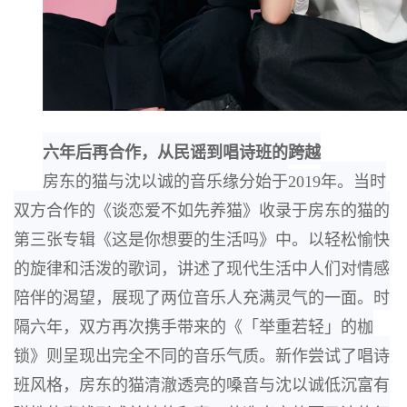
六年后再合作，
从民谣到唱诗班的跨越
房东的猫与沈以诚的音乐缘分始于
2019
年。
当时
双方合作的《谈恋爱不如先养猫》收录于
房东的猫的
第三张专辑《这是你想要的生活吗》中。以轻松愉快
的旋律和活泼的歌词，讲述
了现代生活中人们对情感
陪伴的渴望，
展现了两位音乐人充满灵气的一面。
时
隔六年，
双方再次携手带来的《
「
举重若轻」
的枷
锁》则呈现出完全不同的音乐气质。新
作尝试了唱诗
班风格，房东的猫清澈透亮的嗓音与沈以诚低沉富有