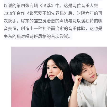
以诚的第四张专辑《冷萃》
中。
这是两位音乐人继
2019
年合作《谈恋爱不如先养猫》后，
时隔六年的再
次携手。
房东
的猫空灵治愈的声线与沈以诚独特的嗓
音交织，创造出一种神圣而治愈的音乐体验，这也是
房东的猫对唱诗班风格的首次尝试。