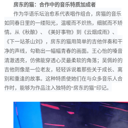
房东的猫：
合作中的音乐特质加成者
作为华语乐坛治愈系代表唱作组合，房猫的音乐
如同春日里的一缕阳光，
温暖而不炽热，细
腻而不矫
情。
从《秋酿》、
《美好事物》到《云烟成雨》、
《下一站茶山刘》，
房东的猫用
简单的吉他伴奏和干
净的声线，勾勒出一幅幅青春的画面。王心怡的嗓音
清澈透亮，仿佛能
穿透心灵最柔软的角落；吴佩岭的
吉他则像是一位老友，
轻轻诉说着那些关于成长、离
别和
重逢的故事。这种特质使她们在与众多音乐人合
作时，
能够为作品注入独特的
“
房东的猫
”
印
记。