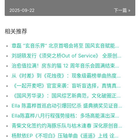
2025-09-22
下一篇 »
相关推荐
章磊 “玄音乐界” 北京首唱会将至 国风玄音赋能文化新表达
刘胡轶发行《须臾之桥Out of Service》 全原创钢琴演奏展现音乐才华
治愈值拉满！房东的猫 12 周年音乐会圆满结束，《世界 / 青年》live 解锁老歌新体验
从《时差》到《花烛夜》：现象级霸榜单曲热度不断，巡演加场持续升温
《一起开麦吧》官宣来袭：盲听盲选择，真情真感受，“纯听觉竞技”重构音乐综艺价值
《国风芳华录》：国风综艺新典范，文化破圈正当时
Ella 陈嘉桦首巡启动引爆回忆杀 盛典摘奖见证音乐影响力与舞台魅力
Ella陈嘉桦八月行程强势接档：多场高能演出深度宠粉，炽热舞台引爆全网期待
青柴文化签约灼海豚乐队与枯木逢春 深化原创音乐生态布局
杨默依EP《不坦白》压轴单曲《遥遥》上线 诠释克制而炽热的错位感情