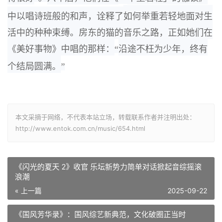
中以唱诗班般的和声，
诠释了
如何举重若轻地面对生
活中的种种束缚。房东的猫的音乐之路，正如她们在
《美好事物》中
唱的那样：
“
沿途不枉为少年，
终有
个结局圆满。
”
本文采摘于网络，不代表本站立场，转载联系作者并注明出处：
http://www.entok.com.cn/music/654.html
《闪光的夏天 2》收官 乐坛新势力简单对话掀起音综摇滚
浪潮
« 上一篇
2025-09-22
《国风芳华录》：国风综艺新典范，文化破圈正当时