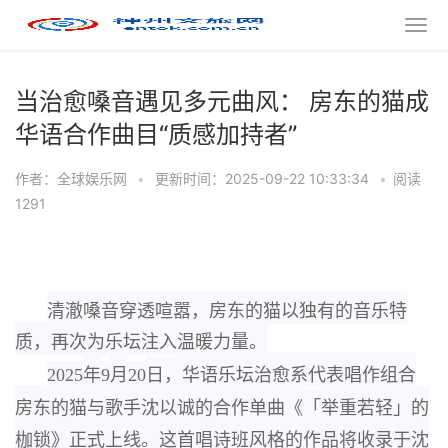
当治愈嗓音遇见多元曲风： 房东的猫成
华语合作曲目“质感加持者”
作者：全球娱乐网
•
更新时间：2025-09-22 10:33:34
•
阅读
1291
清澈嗓音穿透喧嚣，
房东的猫以独有的音乐特
质，
再次为乐坛注入温暖力量。
2025
年
9
月
20
日，
华语乐坛治愈系代表唱作组合
房东的猫与歌手沈以诚的合作单曲《
「
举
重若轻」
的
枷锁》正式上线。
这首唱诗班风格的作品将收录于沈