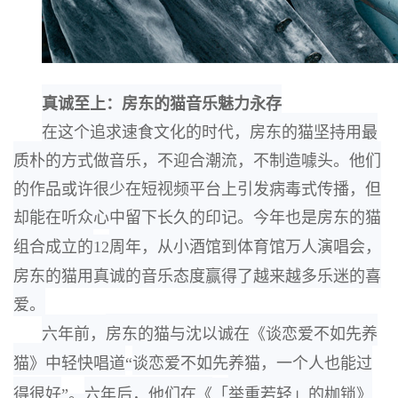
真诚至上：
房东的猫音乐魅力永存
在这个追求速食文化的时代，房东的猫坚持用最
质朴的方式做音乐，不迎合潮流，不制造噱
头。
他们
的作品或许很少在短视频平台上引发病毒式传播，但
却能在听众心中留下长久的印
记。
今年也是房东的猫
组合成立的
12
周年，
从小酒馆到体育馆万人演唱会，
房东的猫用真
诚的音乐态度赢得了越来越多乐迷的喜
爱。
六年前，
房东的猫与沈以诚在《谈恋爱不如先养
猫》中轻快唱道
“
谈恋爱不如先养猫，
一个
人也能过
得很好
”
。
六年后，
他们在《
「
举重若轻」
的枷锁》